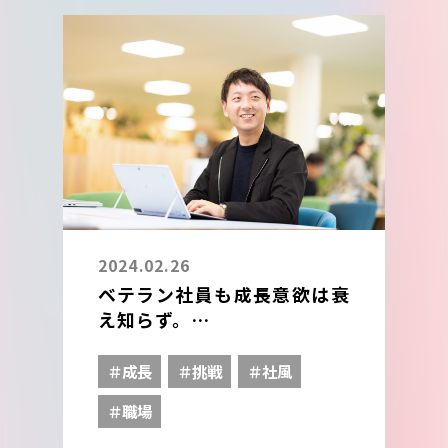
2024.02.26
ベテラン社員も成長意欲は衰
え知らず。
幅広くキャリアを積み上げて
いく。
＃成長
＃挑戦
＃社風
＃職場