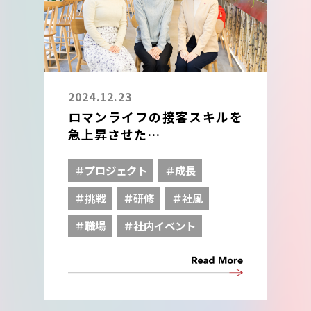
2024.12.23
ロマンライフの接客スキルを
急上昇させた
接客ロールプレイングコンテ
ストとは。
＃プロジェクト
＃成長
＃挑戦
＃研修
＃社風
＃職場
＃社内イベント