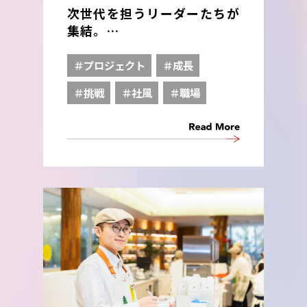
次世代を担うリーダーたちが
集結。
会社の未来を考える重要プロ
ジェクト始動。
＃プロジェクト
＃成長
＃挑戦
＃社風
＃職場