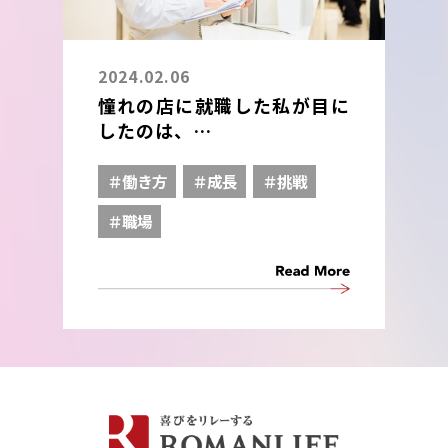
2024.02.06
憧れの店に就職した私が目に
したのは、
全力で幸せを届ける「接客を
超えた接客」でした。
＃働き方
＃成長
＃挑戦
＃職場