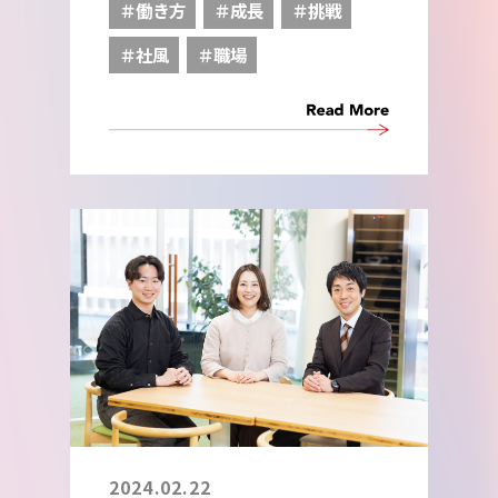
ら実現できる。
＃働き方
＃成長
＃挑戦
＃社風
＃職場
2024.02.22