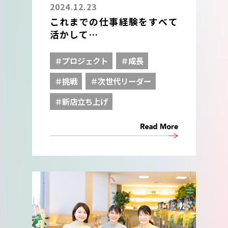
2024.12.23
これまでの仕事経験をすべて
活かして
地域に愛される新店舗をプロ
デュースする。
＃プロジェクト
＃成長
＃挑戦
＃次世代リーダー
＃新店立ち上げ